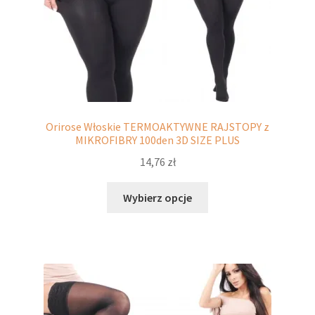
Orirose Włoskie TERMOAKTYWNE RAJSTOPY z
MIKROFIBRY 100den 3D SIZE PLUS
14,76
zł
Ten
Wybierz opcje
produkt
ma
wiele
wariantów.
Opcje
można
wybrać