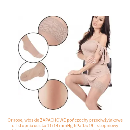
wiele
wariantów.
Opcje
można
wybrać
na
stronie
produktu
Orirose, włoskie ZAPACHOWE pończochy przeciwżylakowe
o I stopniu ucisku 11/14 mmHg hPa 15/19 – stopniowy