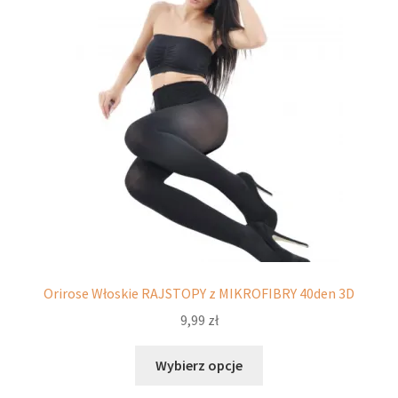
można
wybrać
na
stronie
produktu
Orirose Włoskie RAJSTOPY z MIKROFIBRY 40den 3D
9,99
zł
Ten
Wybierz opcje
produkt