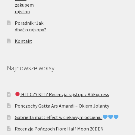
zakupem
rajstop
Poradnik “Jak
dbać o rajsopy?
Kontakt
Najnowsze wpisy
HIT CZY KIT? Recenzja rajstop z AliExpress
Pończochy Gatta Ars Amandi – Okiem Jolanty
Gabriella matt effect w ciekawym odcieniu
Recenzja Pończoch Fiore Half Moon 20DEN