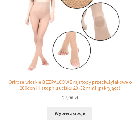
stronie
produktu
Orirose włoskie BEZPALCOWE rajstopy przeciwżylakowe o
280den III stopniu ucisku 23-32 mmHg (kryjące)
27,06
zł
Ten
Wybierz opcje
produkt
ma
wiele