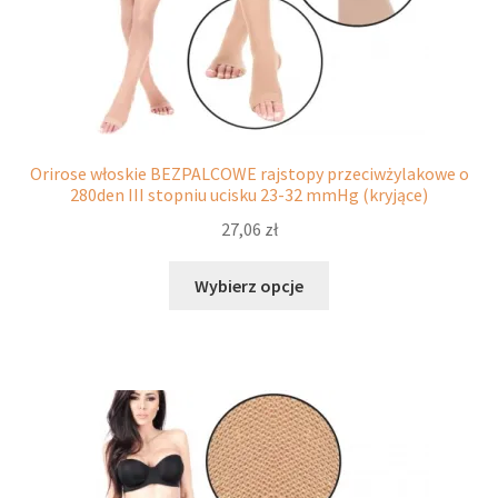
potomne
Orirose włoskie BEZPALCOWE rajstopy przeciwżylakowe o
280den III stopniu ucisku 23-32 mmHg (kryjące)
27,06
zł
Ten
Wybierz opcje
produkt
ma
wiele
wariantów.
Opcje
można
wybrać
na