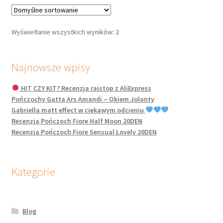
wariantów.
Opcje
można
Wyświetlanie wszystkich wyników: 2
wybrać
na
stronie
Najnowsze wpisy
produktu
HIT CZY KIT? Recenzja rajstop z AliExpress
Pończochy Gatta Ars Amandi – Okiem Jolanty
Gabriella matt effect w ciekawym odcieniu
Recenzja Pończoch Fiore Half Moon 20DEN
Recenzja Pończoch Fiore Sensual Lovely 20DEN
Kategorie
Blog