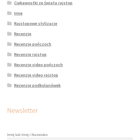
Ciekawostki ze świata rajstop
Inne
Rajstopowe stylizacje
Recenzje
Recenzje pończoch
Recenzje rajstop
Recenzje video pończoch
Recenzje video rajstop
Rezenzje podkolanówek
Newsletter
Imię lub Imię i Nazwisko