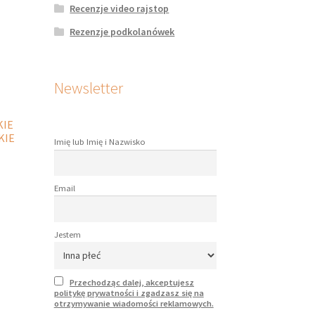
Recenzje video rajstop
onie
duktu
Rezenzje podkolanówek
Newsletter
KIE
KIE
Imię lub Imię i Nazwisko
Email
dukt
le
Jestem
iantów.
je
na
Przechodząc dalej, akceptujesz
rać
politykę prywatności i zgadzasz się na
otrzymywanie wiadomości reklamowych.