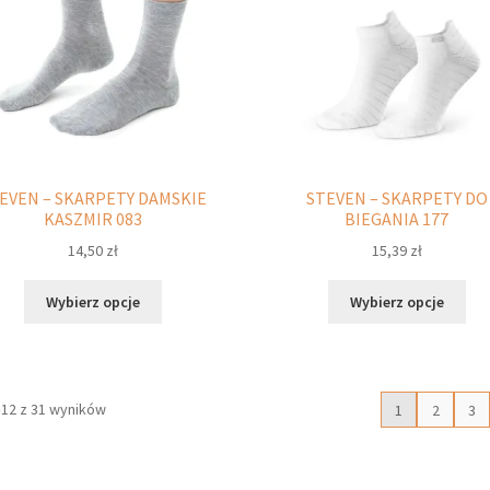
na
stronie
str
produktu
pro
EVEN – SKARPETY DAMSKIE
STEVEN – SKARPETY DO
KASZMIR 083
BIEGANIA 177
14,50
zł
15,39
zł
Ten
Ten
Wybierz opcje
Wybierz opcje
produkt
pro
ma
ma
wiele
wie
wariantów.
war
–12 z 31 wyników
1
2
3
Opcje
Opc
można
moż
wybrać
wyb
na
na