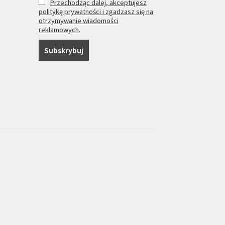
Przechodząc dalej, akceptujesz
politykę prywatności i zgadzasz się na
otrzymywanie wiadomości
reklamowych.