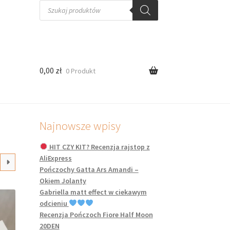
Wyszukiwarka
produktów
0,00
zł
0 Produkt
Najnowsze wpisy
HIT CZY KIT? Recenzja rajstop z
AliExpress
Pończochy Gatta Ars Amandi –
Okiem Jolanty
Gabriella matt effect w ciekawym
odcieniu
Recenzja Pończoch Fiore Half Moon
20DEN