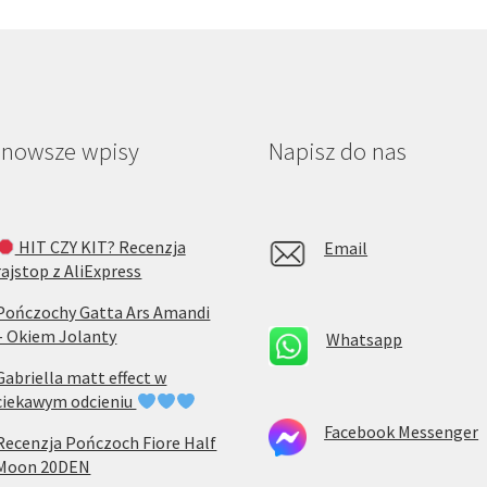
stronie
str
produktu
pro
jnowsze wpisy
Napisz do nas
HIT CZY KIT? Recenzja
Email
rajstop z AliExpress
Pończochy Gatta Ars Amandi
– Okiem Jolanty
Whatsapp
Gabriella matt effect w
ciekawym odcieniu
Facebook Messenger
Recenzja Pończoch Fiore Half
Moon 20DEN