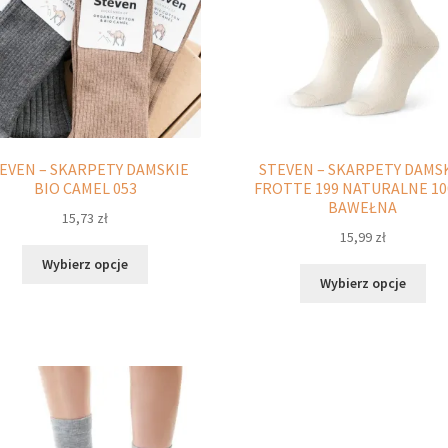
stronie
str
produktu
pro
EVEN – SKARPETY DAMSKIE
STEVEN – SKARPETY DAMS
BIO CAMEL 053
FROTTE 199 NATURALNE 10
BAWEŁNA
15,73
zł
15,99
zł
Ten
Wybierz opcje
Ten
produkt
Wybierz opcje
pro
ma
ma
wiele
wie
wariantów.
war
Opcje
Opc
można
moż
wybrać
wyb
na