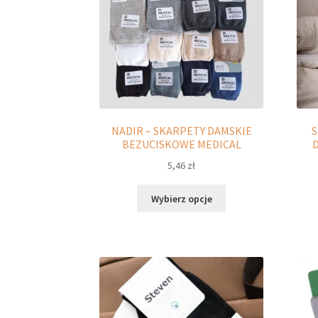
NADIR – SKARPETY DAMSKIE
BEZUCISKOWE MEDICAL
5,46
zł
Ten
Wybierz opcje
produkt
ma
wiele
wariantów.
Opcje
można
wybrać
na