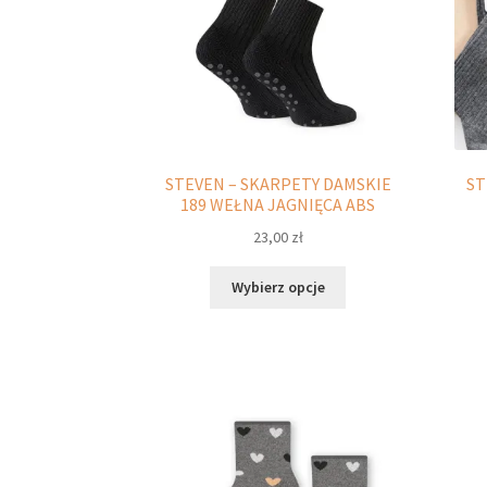
stronie
produktu
STEVEN – SKARPETY DAMSKIE
ST
189 WEŁNA JAGNIĘCA ABS
23,00
zł
Ten
Wybierz opcje
produkt
ma
wiele
wariantów.
Opcje
można
wybrać
na