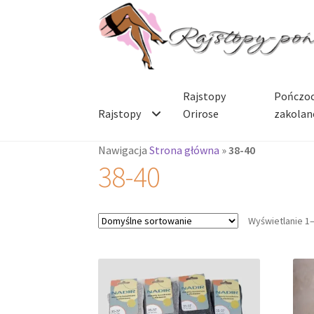
Przejdź
Przejdź
do
do
nawigacji
treści
Rajstopy
Pończoc
Rajstopy
Orirose
zakolan
Nawigacja
Strona główna
»
38-40
38-40
Wyświetlanie 1