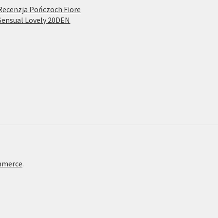
Recenzja Pończoch Fiore
Sensual Lovely 20DEN
mmerce
.