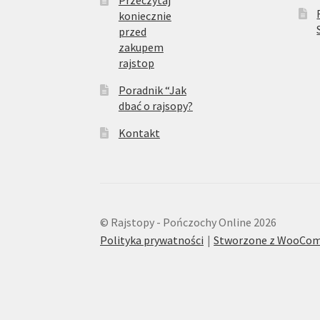
Przeczytaj
koniecznie
przed
zakupem
rajstop
Poradnik “Jak
dbać o rajsopy?
Kontakt
© Rajstopy - Pończochy Online 2026
Polityka prywatności
Stworzone z WooCo