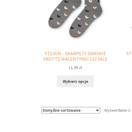
stronie
produktu
STEVEN – SKARPETY DAMSKIE
ST
FROTTE WALENTYNKI 123 SALE
11,99
zł
Ten
Wybierz opcje
produkt
ma
wiele
wariantów.
Wyświetlanie 1
Opcje
można
wybrać
na