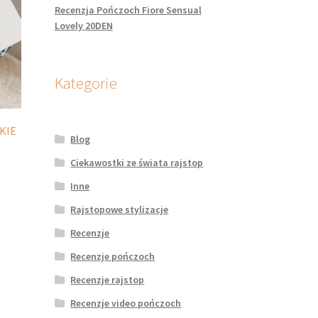
Recenzja Pończoch Fiore Sensual
Lovely 20DEN
Kategorie
KIE
Blog
Ciekawostki ze świata rajstop
Inne
dukt
Rajstopowe stylizacje
Recenzje
le
iantów.
Recenzje pończoch
je
Recenzje rajstop
na
rać
Recenzje video pończoch