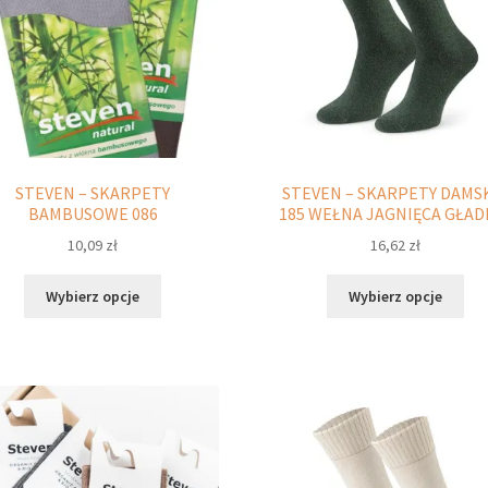
stronie
str
produktu
pro
STEVEN – SKARPETY
STEVEN – SKARPETY DAMS
BAMBUSOWE 086
185 WEŁNA JAGNIĘCA GŁAD
10,09
zł
16,62
zł
Ten
Ten
Wybierz opcje
Wybierz opcje
produkt
pro
ma
ma
wiele
wie
wariantów.
war
Opcje
Opc
można
moż
wybrać
wyb
na
na