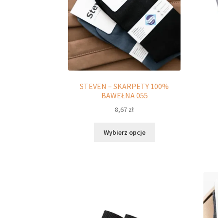
stronie
produktu
STEVEN – SKARPETY 100%
BAWEŁNA 055
8,67
zł
Ten
Wybierz opcje
produkt
ma
wiele
wariantów.
Opcje
można
wybrać
na