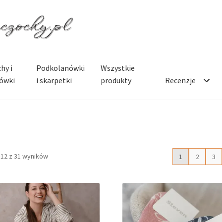
hy i
Podkolanówki
Wszystkie
ówki
i skarpetki
produkty
Recenzje
–12 z 31 wyników
1
2
3