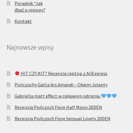
Poradnik “Jak
dbać o rajsopy?
Kontakt
Najnowsze wpisy
HIT CZY KIT? Recenzja rajstop z AliExpress
Pończochy Gatta Ars Amandi – Okiem Jolanty
Gabriella matt effect w ciekawym odcieniu
Recenzja Pończoch Fiore Half Moon 20DEN
Recenzja Pończoch Fiore Sensual Lovely 20DEN