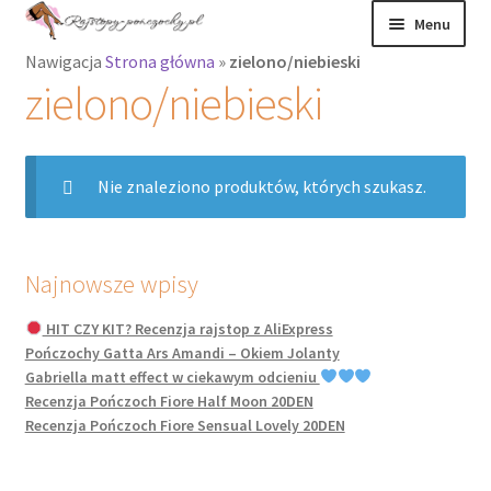
Przejdź
Przejdź
Menu
do
do
Nawigacja
Strona główna
»
zielono/niebieski
nawigacji
treści
Rozwiń
Rajstopy
zielono/niebieski
menu
potomne
Rajstopy Orirose
Nie znaleziono produktów, których szukasz.
Pończochy i
zakolanówki
Podkolanówki i
Najnowsze wpisy
skarpetki
HIT CZY KIT? Recenzja rajstop z AliExpress
Pończochy Gatta Ars Amandi – Okiem Jolanty
Wszystkie
Gabriella matt effect w ciekawym odcieniu
produkty
Recenzja Pończoch Fiore Half Moon 20DEN
Recenzja Pończoch Fiore Sensual Lovely 20DEN
Rozwiń
Recenzje
menu