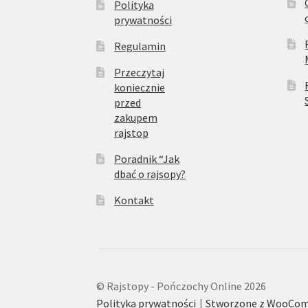
Polityka
prywatności
Regulamin
Przeczytaj
koniecznie
przed
zakupem
rajstop
Poradnik “Jak
dbać o rajsopy?
Kontakt
© Rajstopy - Pończochy Online 2026
Polityka prywatności
Stworzone z WooCo