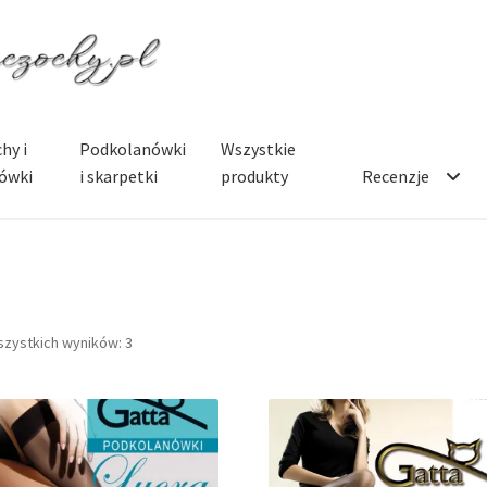
hy i
Podkolanówki
Wszystkie
ówki
i skarpetki
produkty
Recenzje
szystkich wyników: 3