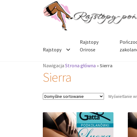
Przejdź
Przejdź
do
do
nawigacji
treści
Rajstopy
Pończoc
Rajstopy
Orirose
zakolan
Nawigacja
Strona główna
»
Sierra
Sierra
Wyświetlanie w