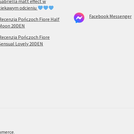
Gabriella matt effect w
ciekawym odcieniu
Facebook Messenger
Recenzja Pończoch Fiore Half
Moon 20DEN
Recenzja Pończoch Fiore
Sensual Lovely 20DEN
mmerce
.