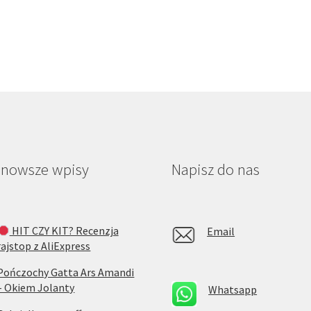
jnowsze wpisy
Napisz do nas
HIT CZY KIT? Recenzja
Email
rajstop z AliExpress
Pończochy Gatta Ars Amandi
– Okiem Jolanty
Whatsapp