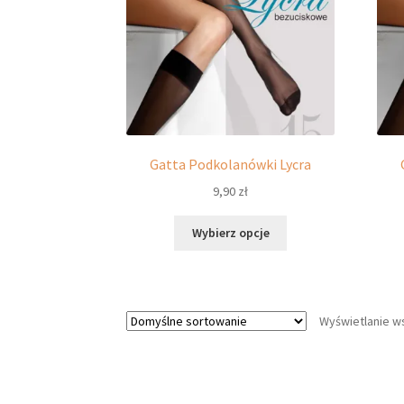
Gatta Podkolanówki Lycra
9,90
zł
Ten
Wybierz opcje
produkt
ma
wiele
wariantów.
Wyświetlanie w
Opcje
można
wybrać
na
stronie