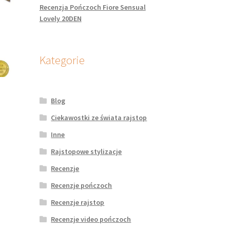
Recenzja Pończoch Fiore Sensual
Lovely 20DEN
Kategorie
Blog
Ciekawostki ze świata rajstop
Inne
dukt
Rajstopowe stylizacje
le
Recenzje
iantów.
je
Recenzje pończoch
na
Recenzje rajstop
rać
Recenzje video pończoch
onie