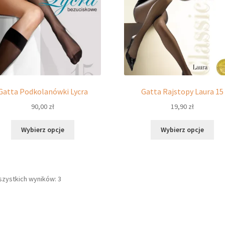
Gatta Podkolanówki Lycra
Gatta Rajstopy Laura 15
90,00
zł
19,90
zł
Ten
Ten
Wybierz opcje
Wybierz opcje
produkt
pro
ma
ma
wiele
wie
wariantów.
war
szystkich wyników: 3
Opcje
Opc
można
moż
wybrać
wyb
na
na
stronie
str