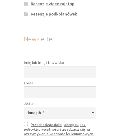
Recenzje video rajstop
duktu
Rezenzje podkolanówek
Newsletter
Imię lub Imię i Nazwisko
Email
Jestem
Przechodząc dalej, akceptujesz
politykę prywatności i zgadzasz się na
otrzymywanie wiadomości reklamowych.