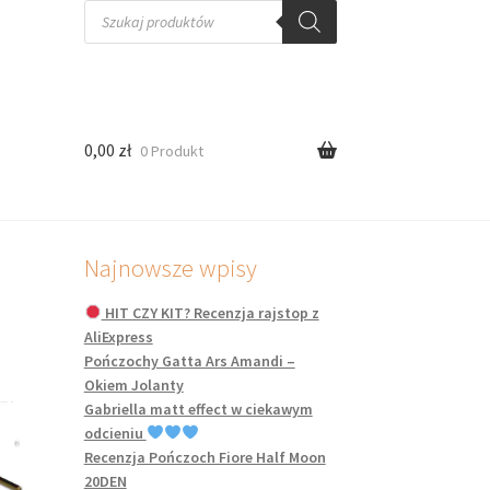
Wyszukiwarka
produktów
0,00
zł
0 Produkt
Najnowsze wpisy
HIT CZY KIT? Recenzja rajstop z
AliExpress
Pończochy Gatta Ars Amandi –
Okiem Jolanty
Gabriella matt effect w ciekawym
odcieniu
Recenzja Pończoch Fiore Half Moon
20DEN