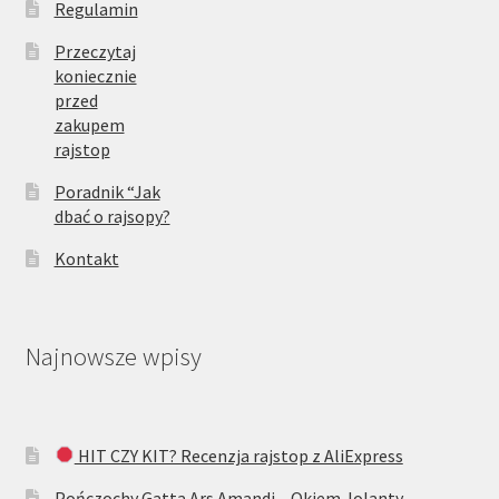
Regulamin
Przeczytaj
koniecznie
przed
zakupem
rajstop
Poradnik “Jak
dbać o rajsopy?
Kontakt
Najnowsze wpisy
HIT CZY KIT? Recenzja rajstop z AliExpress
Pończochy Gatta Ars Amandi – Okiem Jolanty