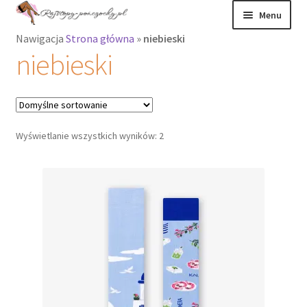
Przejdź
Przejdź
Menu
do
do
Nawigacja
Strona główna
»
niebieski
nawigacji
treści
Rozwiń
Rajstopy
niebieski
menu
potomne
Rajstopy Orirose
Pończochy i
Wyświetlanie wszystkich wyników: 2
zakolanówki
Podkolanówki i
skarpetki
Wszystkie
produkty
Rozwiń
Recenzje
menu