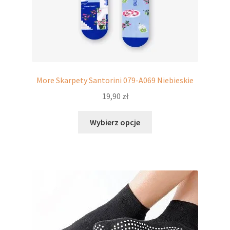
potomne
More Skarpety Santorini 079-A069 Niebieskie
19,90
zł
Ten
Wybierz opcje
produkt
ma
wiele
wariantów.
Opcje
można
wybrać
na