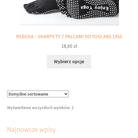
stronie
produktu
REBEKA – SKARPETY Z PALCAMI DO YOGI ABS 1950
18,60
zł
Ten
Wybierz opcje
produkt
ma
wiele
wariantów.
Opcje
można
Wyświetlanie wszystkich wyników: 2
wybrać
na
stronie
Najnowsze wpisy
produktu