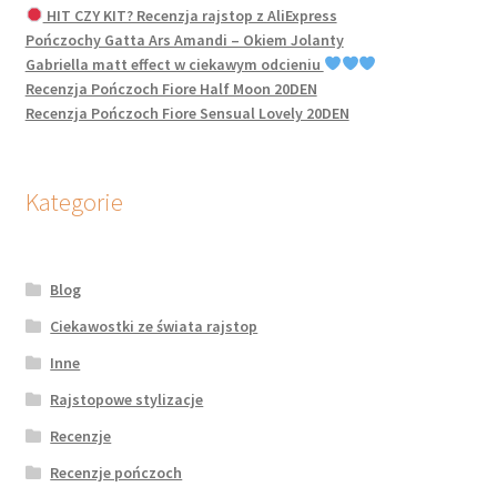
HIT CZY KIT? Recenzja rajstop z AliExpress
Pończochy Gatta Ars Amandi – Okiem Jolanty
Gabriella matt effect w ciekawym odcieniu
Recenzja Pończoch Fiore Half Moon 20DEN
Recenzja Pończoch Fiore Sensual Lovely 20DEN
Kategorie
Blog
Ciekawostki ze świata rajstop
Inne
Rajstopowe stylizacje
Recenzje
Recenzje pończoch