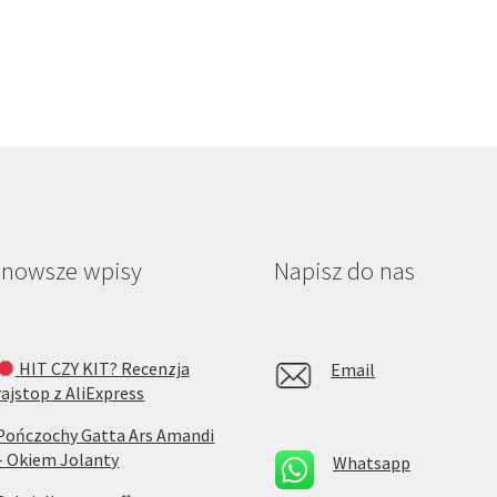
jnowsze wpisy
Napisz do nas
HIT CZY KIT? Recenzja
Email
rajstop z AliExpress
Pończochy Gatta Ars Amandi
– Okiem Jolanty
Whatsapp