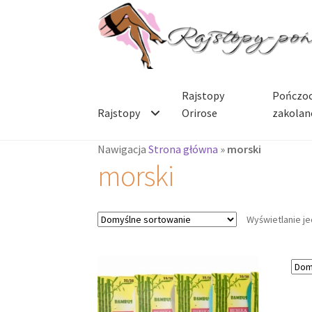
Przejdź
Przejdź
do
do
nawigacji
treści
Rajstopy
Pończoc
Rajstopy
Orirose
zakolan
Nawigacja
Strona główna
»
morski
morski
Wyświetlanie j