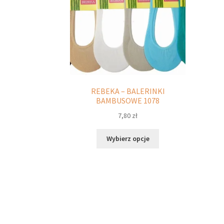
REBEKA – BALERINKI
BAMBUSOWE 1078
7,80
zł
Ten
Wybierz opcje
produkt
ma
wiele
wariantów.
Opcje
można
wybrać
na