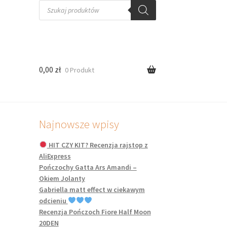
Wyszukiwarka
produktów
0,00
zł
0 Produkt
Najnowsze wpisy
HIT CZY KIT? Recenzja rajstop z
AliExpress
Pończochy Gatta Ars Amandi –
Okiem Jolanty
Gabriella matt effect w ciekawym
odcieniu
Recenzja Pończoch Fiore Half Moon
20DEN