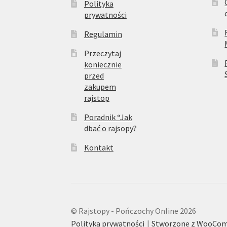
Polityka
prywatności
Regulamin
Przeczytaj
koniecznie
przed
zakupem
rajstop
Poradnik “Jak
dbać o rajsopy?
Kontakt
© Rajstopy - Pończochy Online 2026
Polityka prywatności
Stworzone z WooCo