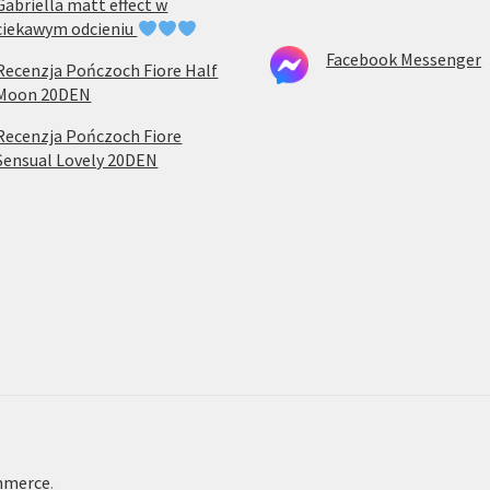
Gabriella matt effect w
ciekawym odcieniu
Facebook Messenger
Recenzja Pończoch Fiore Half
Moon 20DEN
Recenzja Pończoch Fiore
Sensual Lovely 20DEN
mmerce
.