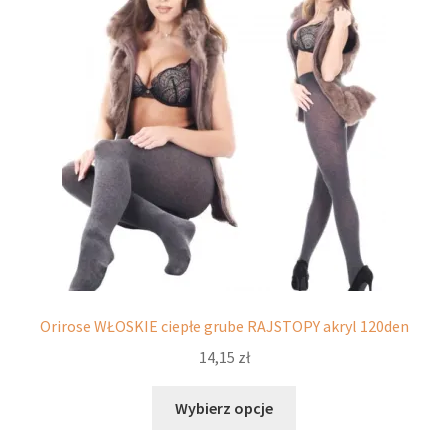
można
wybrać
na
stronie
produktu
Orirose WŁOSKIE ciepłe grube RAJSTOPY akryl 120den
14,15
zł
Ten
Wybierz opcje
produkt
ma