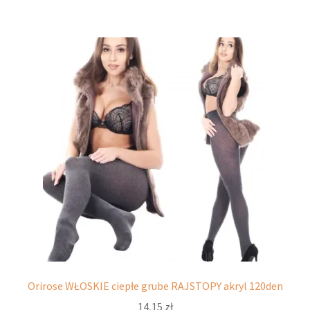
wiele
wariantów.
Opcje
można
wybrać
na
stronie
produktu
Orirose WŁOSKIE ciepłe grube RAJSTOPY akryl 120den
14,15
zł