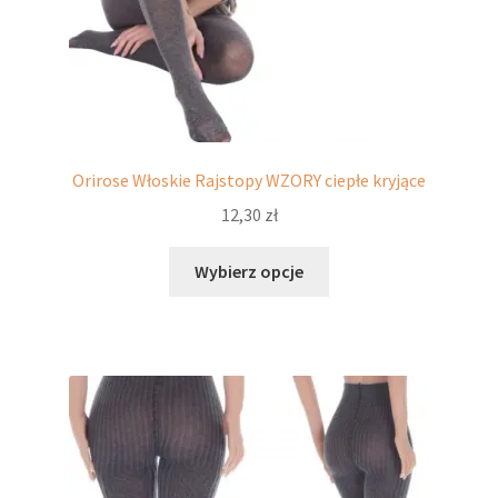
Orirose Włoskie Rajstopy WZORY ciepłe kryjące
12,30
zł
Ten
Wybierz opcje
produkt
ma
wiele
wariantów.
Opcje
można
wybrać
na