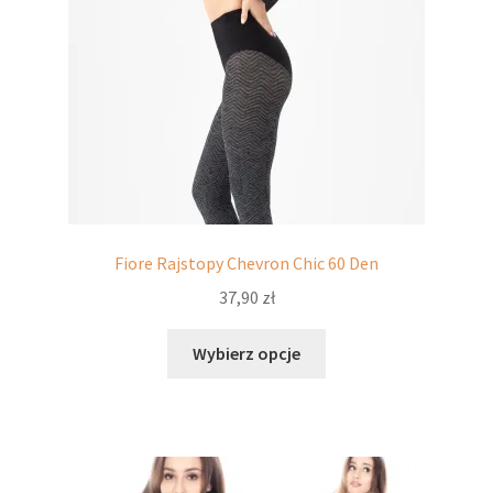
potomne
Fiore Rajstopy Chevron Chic 60 Den
37,90
zł
Ten
Wybierz opcje
produkt
ma
wiele
wariantów.
Opcje