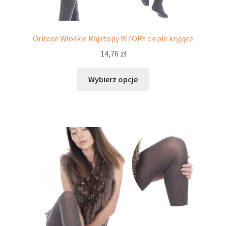
Orirose Włoskie Rajstopy WZORY ciepłe kryjące
14,76
zł
Ten
Wybierz opcje
produkt
ma
wiele
wariantów.
Opcje
można
wybrać
na
stronie
produktu