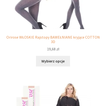
Orirose WŁOSKIE Rajstopy BAWEŁNIANE kryjące COTTON
3D
19,68
zł
Ten
Wybierz opcje
produkt
ma
wiele
wariantów.
Opcje
można
wybrać
na