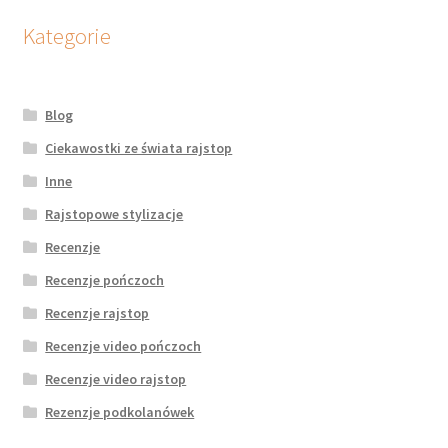
Kategorie
Blog
Ciekawostki ze świata rajstop
Inne
Rajstopowe stylizacje
Recenzje
Recenzje pończoch
Recenzje rajstop
Recenzje video pończoch
Recenzje video rajstop
Rezenzje podkolanówek