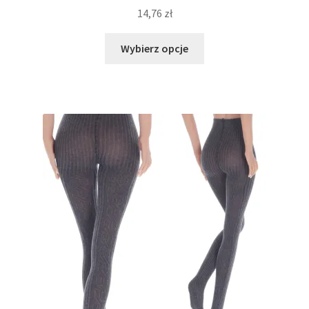
14,76
zł
Ten
Wybierz opcje
produkt
ma
wiele
wariantów.
Opcje
można
wybrać
na
stronie
produktu