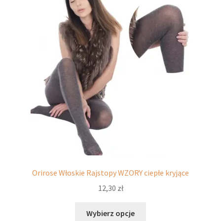
Opcje
można
wybrać
na
stronie
produktu
Orirose Włoskie Rajstopy WZORY ciepłe kryjące
12,30
zł
Ten
Wybierz opcje
produkt