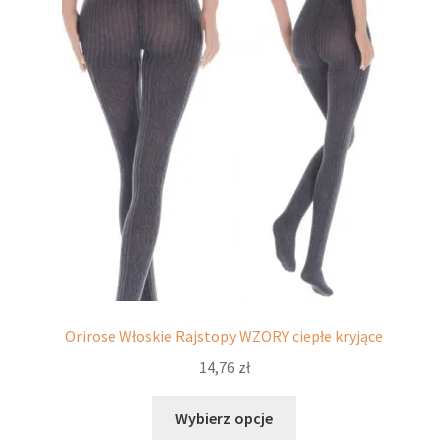
można
wybrać
na
stronie
produktu
Orirose Włoskie Rajstopy WZORY ciepłe kryjące
14,76
zł
Ten
Wybierz opcje
produkt