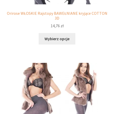
Orirose WŁOSKIE Rajstopy BAWEŁNIANE kryjące COTTON
3D
14,76
zł
Ten
Wybierz opcje
produkt
ma
wiele
wariantów.
Opcje
można
wybrać
na
stronie
produktu