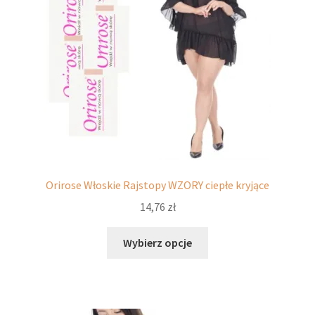
stronie
produktu
Orirose Włoskie Rajstopy WZORY ciepłe kryjące
14,76
zł
Ten
Wybierz opcje
produkt
ma
wiele
wariantów.