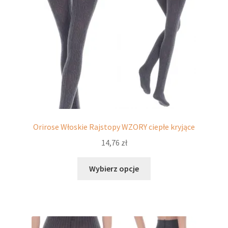
stronie
produktu
Orirose Włoskie Rajstopy WZORY ciepłe kryjące
14,76
zł
Ten
Wybierz opcje
produkt
ma
wiele
wariantów.
Opcje