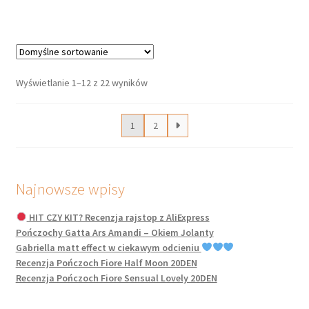
ma
wiele
wariantów.
Opcje
można
Wyświetlanie 1–12 z 22 wyników
wybrać
na
1
2
stronie
produktu
Najnowsze wpisy
HIT CZY KIT? Recenzja rajstop z AliExpress
Pończochy Gatta Ars Amandi – Okiem Jolanty
Gabriella matt effect w ciekawym odcieniu
Recenzja Pończoch Fiore Half Moon 20DEN
Recenzja Pończoch Fiore Sensual Lovely 20DEN