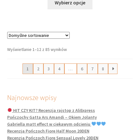
Wybierz opcje
produkt
ma
wiele
wariantów.
Opcje
można
Wyświetlanie 1–12 z 85 wyników
wybrać
na
1
2
3
4
…
6
7
8
stronie
produktu
Najnowsze wpisy
HIT CZY KIT? Recenzja rajstop z AliExpress
Pończochy Gatta Ars Amandi – Okiem Jolanty
Gabriella matt effect w ciekawym odcieniu
Recenzja Pończoch Fiore Half Moon 20DEN
Recenzja Pończoch Fiore Sensual Lovely 20DEN