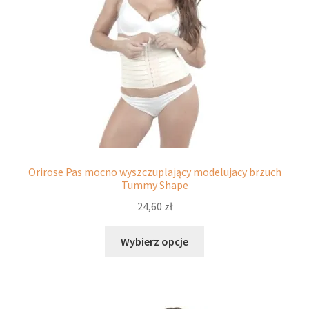
stronie
produktu
Orirose Pas mocno wyszczuplający modelujacy brzuch
Tummy Shape
24,60
zł
Ten
Wybierz opcje
produkt
ma
wiele
wariantów.