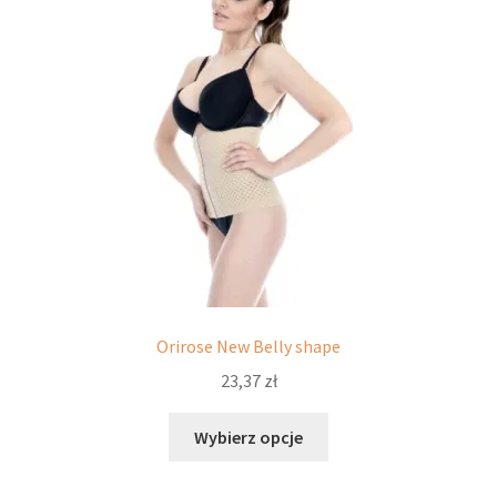
wybrać
na
stronie
produktu
Orirose New Belly shape
23,37
zł
Ten
Wybierz opcje
produkt
ma