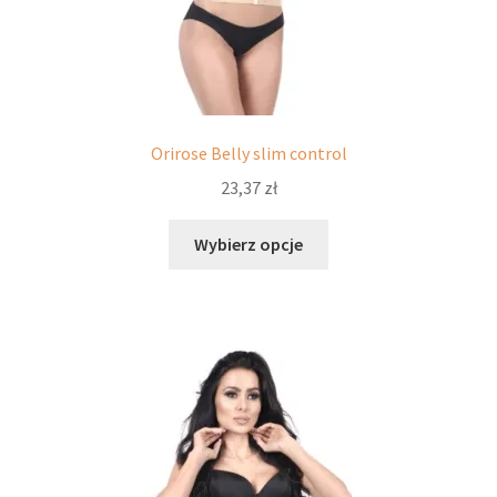
Orirose Belly slim control
23,37
zł
Ten
Wybierz opcje
produkt
ma
wiele
wariantów.
Opcje
można
wybrać
na
stronie