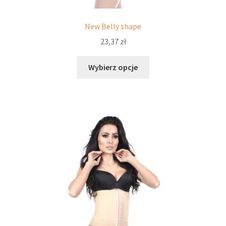
New Belly shape
23,37
zł
Ten
Wybierz opcje
produkt
ma
wiele
wariantów.
Opcje
można
wybrać
na
stronie
produktu