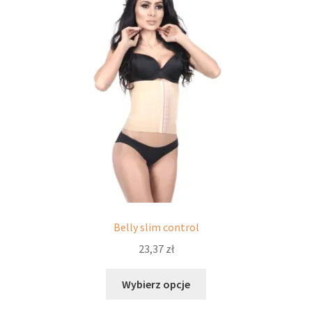
można
wybrać
na
stronie
produktu
Belly slim control
23,37
zł
Ten
Wybierz opcje
produkt
ma