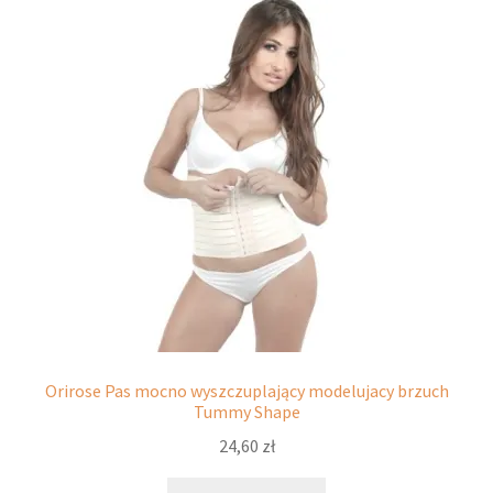
Opcje
można
wybrać
na
stronie
produktu
Orirose Pas mocno wyszczuplający modelujacy brzuch
Tummy Shape
24,60
zł
Ten