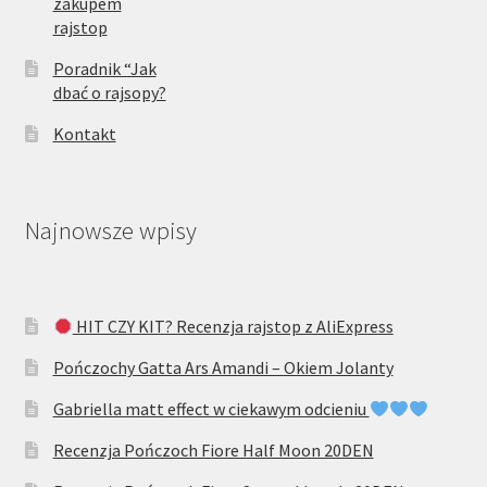
zakupem
rajstop
Poradnik “Jak
dbać o rajsopy?
Kontakt
Najnowsze wpisy
HIT CZY KIT? Recenzja rajstop z AliExpress
Pończochy Gatta Ars Amandi – Okiem Jolanty
Gabriella matt effect w ciekawym odcieniu
Recenzja Pończoch Fiore Half Moon 20DEN