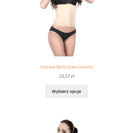
produktu
Orirose Belly slim control
23,37
zł
Ten
Wybierz opcje
produkt
ma
wiele
wariantów.
Opcje
można