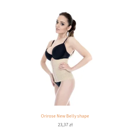
wiele
wariantów.
Opcje
można
wybrać
na
stronie
produktu
Orirose New Belly shape
23,37
zł