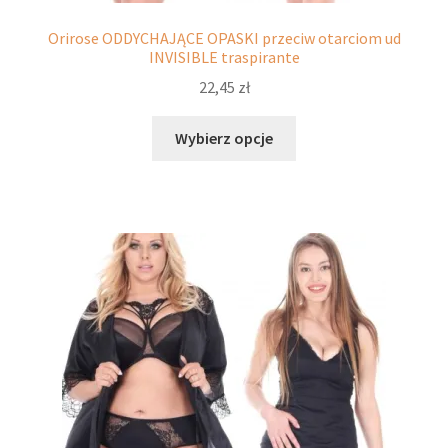
Orirose ODDYCHAJĄCE OPASKI przeciw otarciom ud
INVISIBLE traspirante
22,45
zł
Ten
Wybierz opcje
produkt
ma
wiele
wariantów.
Opcje
można
wybrać
na
stronie
produktu