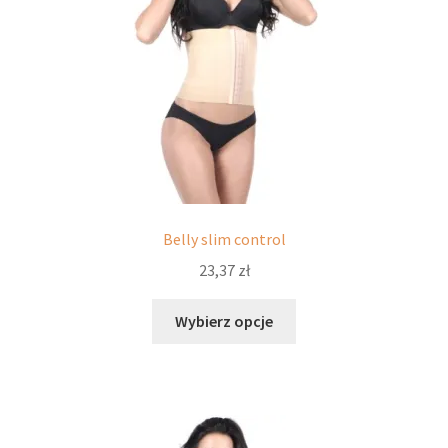
potomne
Belly slim control
23,37
zł
Ten
Wybierz opcje
produkt
ma
wiele
wariantów.
Opcje