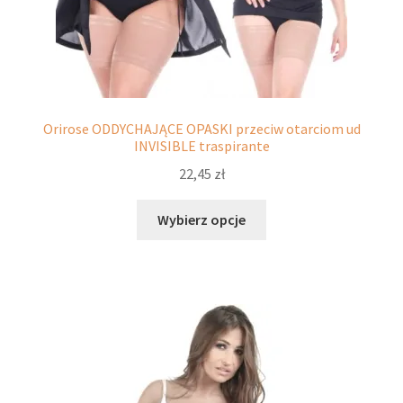
Orirose ODDYCHAJĄCE OPASKI przeciw otarciom ud
INVISIBLE traspirante
22,45
zł
Ten
Wybierz opcje
produkt
ma
wiele
wariantów.
Opcje
można
wybrać
na