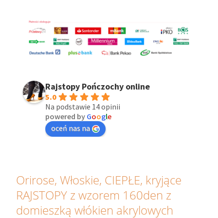
Rajstopy Pończochy online
5.0
Na podstawie 14 opinii
powered by
G
o
o
g
l
e
oceń nas na
Orirose, Włoskie, CIEPŁE, kryjące
RAJSTOPY z wzorem 160den z
domieszką włókien akrylowych