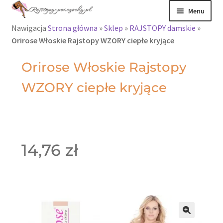
Menu
Nawigacja
Strona główna
»
Sklep
»
RAJSTOPY damskie
»
Rajstopy
Orirose Włoskie Rajstopy WZORY ciepłe kryjące
Rajstopy Orirose
Orirose Włoskie Rajstopy
WZORY ciepłe kryjące
Pończochy i
zakolanówki
Podkolanówki i
skarpetki
14,76
zł
Wszystkie
produkty