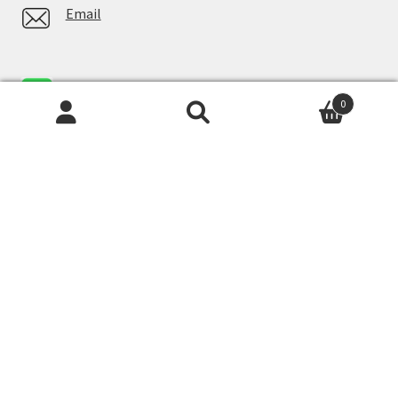
Email
Whatsapp
0
Facebook Messenger
Newsletter
Imię lub Imię i Nazwisko
Email