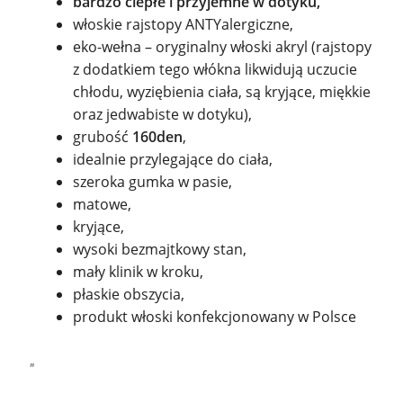
bardzo ciepłe i przyjemne w dotyku,
włoskie rajstopy ANTYalergiczne,
eko-wełna – oryginalny włoski akryl (rajstopy
z dodatkiem tego włókna likwidują uczucie
chłodu, wyziębienia ciała, są kryjące, miękkie
oraz jedwabiste w dotyku),
grubość
160den
,
idealnie przylegające do ciała,
szeroka gumka w pasie,
matowe,
kryjące,
wysoki bezmajtkowy stan,
mały klinik w kroku,
płaskie obszycia,
produkt włoski konfekcjonowany w Polsce
„