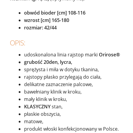
obwód bioder [cm] 108-116
wzrost [cm] 165-180
rozmiar: 42/44
OPIS:
udoskonalona linia rajstop marki
Orirose®
grubość 20den, lycra,
sprężysta i miła w dotyku tkanina,
rajstopy płasko przylegają do ciała,
delikatne zaznaczenie palcowe,
bawełniany klinik w kroku,
mały klinik w kroku,
KLASYCZNY
stan,
płaskie obszycia,
matowe,
produkt włoski konfekcjonowany w Polsce.