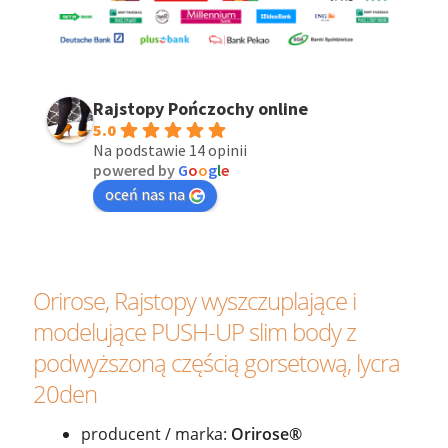
Rajstopy Pończochy online
5.0
Na podstawie 14 opinii
powered by
G
o
o
g
l
e
oceń nas na
Orirose, Rajstopy wyszczuplające i
modelujące PUSH-UP slim body z
podwyższoną częścią gorsetową, lycra
20den
producent / marka:
Orirose®