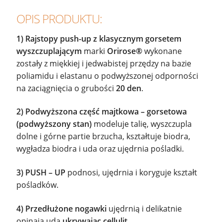
OPIS PRODUKTU:
1) Rajstopy push-up z klasycznym gorsetem
wyszczuplającym
marki
Orirose®
wykonane
zostały z miękkiej i jedwabistej przędzy na bazie
poliamidu i elastanu o podwyższonej odporności
na zaciągnięcia o grubości
20 den
.
2) Podwyższona część majtkowa – gorsetowa
(podwyższony stan)
modeluje talię, wyszczupla
dolne i górne partie brzucha, kształtuje biodra,
wygładza biodra i uda oraz ujędrnia pośladki.
3) PUSH – UP
podnosi, ujędrnia i koryguje kształt
pośladków.
4) Przedłużone nogawki
ujędrnią i delikatnie
opinają uda
ukrywając cellulit
.