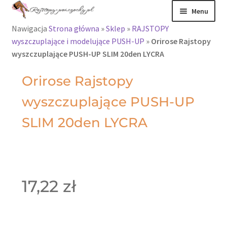
Menu
Nawigacja
Strona główna
»
Sklep
»
RAJSTOPY
Rajstopy
wyszczuplające i modelujące PUSH-UP
»
Orirose Rajstopy
wyszczuplające PUSH-UP SLIM 20den LYCRA
Rajstopy Orirose
Orirose Rajstopy
Pończochy i
wyszczuplające PUSH-UP
zakolanówki
SLIM 20den LYCRA
Podkolanówki i
skarpetki
Wszystkie
produkty
17,22
zł