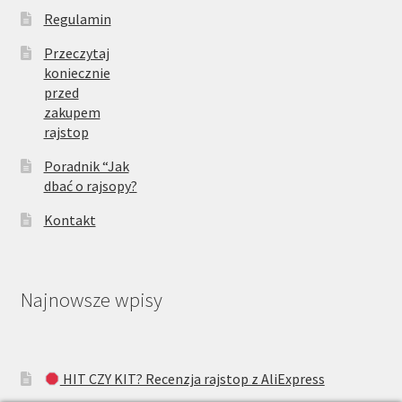
Regulamin
Przeczytaj
koniecznie
przed
zakupem
rajstop
Poradnik “Jak
dbać o rajsopy?
Kontakt
Najnowsze wpisy
HIT CZY KIT? Recenzja rajstop z AliExpress