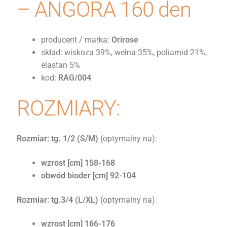
– ANGORA 160 den
producent / marka:
Orirose
skład: wiskoza 39%, wełna 35%, poliamid 21%,
elastan 5%
kod:
RAG/004
ROZMIARY:
Rozmiar: tg. 1/2
(S/M)
(optymalny na):
wzrost [cm] 158-168
obwód bioder [cm] 92-104
Rozmiar: tg.3/4 (L/XL)
(optymalny na):
wzrost [cm] 166-176