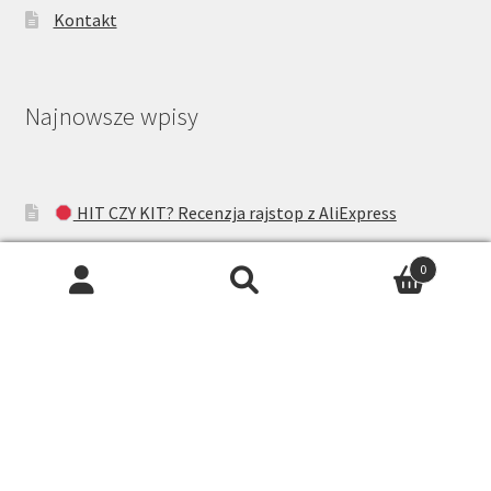
Kontakt
Najnowsze wpisy
HIT CZY KIT? Recenzja rajstop z AliExpress
Pończochy Gatta Ars Amandi – Okiem Jolanty
0
Gabriella matt effect w ciekawym odcieniu
Recenzja Pończoch Fiore Half Moon 20DEN
Recenzja Pończoch Fiore Sensual Lovely 20DEN
Napisz do nas