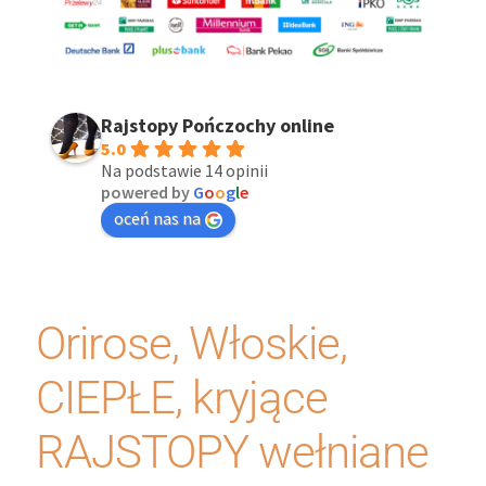
Rajstopy Pończochy online
5.0
Na podstawie 14 opinii
powered by
G
o
o
g
l
e
oceń nas na
Orirose, Włoskie,
CIEPŁE, kryjące
RAJSTOPY wełniane