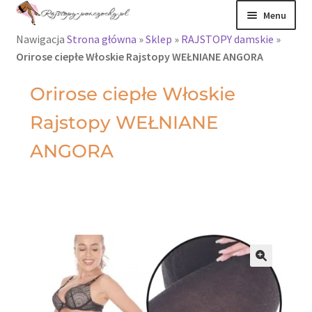
Menu
Nawigacja
Strona główna
»
Sklep
»
RAJSTOPY damskie
»
Rajstopy
Orirose ciepłe Włoskie Rajstopy WEŁNIANE ANGORA
Rajstopy Orirose
Orirose ciepłe Włoskie
Rajstopy WEŁNIANE
Pończochy i
zakolanówki
ANGORA
Podkolanówki i
skarpetki
Wszystkie
produkty