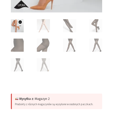
Wysyłka z:
Magazyn 2
Produkty z różnych magazynów są wysyłane w osobnych paczkach.