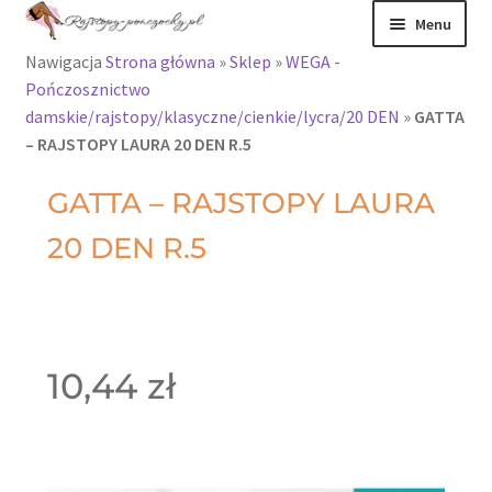
Menu
Nawigacja
Strona główna
»
Sklep
»
WEGA -
Rajstopy
Pończosznictwo
damskie/rajstopy/klasyczne/cienkie/lycra/20 DEN
»
GATTA
Rajstopy Orirose
– RAJSTOPY LAURA 20 DEN R.5
Pończochy i
GATTA – RAJSTOPY LAURA
zakolanówki
20 DEN R.5
Podkolanówki i
skarpetki
Wszystkie
10,44
zł
produkty