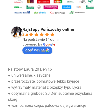
Rajstopy Pończochy online
5.0
Na podstawie 14 opinii
powered by
G
o
o
g
l
e
oceń nas na
Rajstopy Laura 20 Den r.5
● uniwersalne, klasyczne
● przezroczyste, półmatowe, lekko kryjące
● wytrzymały materiał z przędzy typu Lycra
● optymalna grubość 20 Den subtelnie przysłania
skórę
● wzmocniona część palcowa daje gwarancje