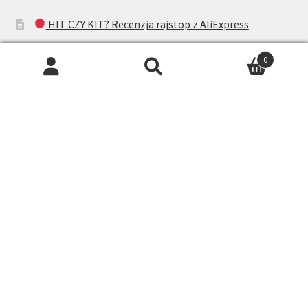
HIT CZY KIT? Recenzja rajstop z AliExpress
Pończochy Gatta Ars Amandi – Okiem Jolanty
0
Gabriella matt effect w ciekawym odcieniu
Recenzja Pończoch Fiore Half Moon 20DEN
Recenzja Pończoch Fiore Sensual Lovely 20DEN
Napisz do nas
Email