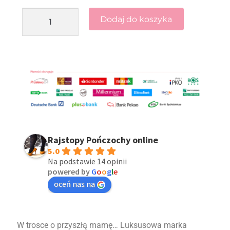
Dodaj do koszyka
Rajstopy Pończochy online
5.0
Na podstawie 14 opinii
powered by
G
o
o
g
l
e
oceń nas na
W trosce o przyszłą mamę… Luksusowa marka