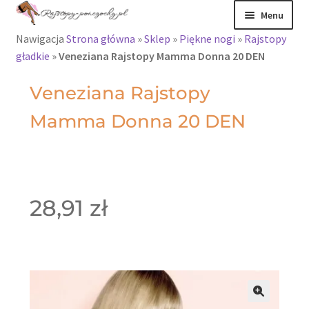
Menu
Nawigacja
Strona główna
»
Sklep
»
Piękne nogi
»
Rajstopy
Rajstopy
gładkie
»
Veneziana Rajstopy Mamma Donna 20 DEN
Rajstopy Orirose
Veneziana Rajstopy
Mamma Donna 20 DEN
Pończochy i
zakolanówki
Podkolanówki i
skarpetki
28,91
zł
Wszystkie
produkty