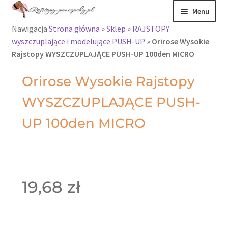
Menu
Nawigacja
Strona główna
»
Sklep
»
RAJSTOPY
Rajstopy
wyszczuplające i modelujące PUSH-UP
»
Orirose Wysokie
Rajstopy WYSZCZUPLAJĄCE PUSH-UP 100den MICRO
Rajstopy Orirose
Orirose Wysokie Rajstopy
Pończochy i
WYSZCZUPLAJĄCE PUSH-
zakolanówki
UP 100den MICRO
Podkolanówki i
skarpetki
Wszystkie
produkty
19,68
zł