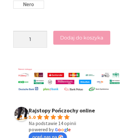
Nero
Dodaj do koszyka
Rajstopy Pończochy online
5.0
Na podstawie 14 opinii
powered by
G
o
o
g
l
e
oceń nas na