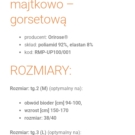
majtkowo –
gorsetową
producent:
Orirose®
skład:
poliamid 92%, elastan 8%
kod:
RMP-UP100/001
ROZMIARY:
Rozmiar: tg.2 (M)
(optymalny na):
obwód bioder [cm] 94-100,
wzrost [cm] 150-170
rozmiar: 38/40
Rozmiar: tg.3 (L)
(optymalny na):