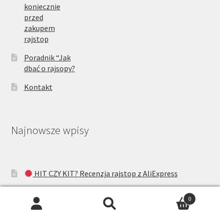
koniecznie
przed
zakupem
rajstop
Poradnik “Jak
dbać o rajsopy?
Kontakt
Najnowsze wpisy
HIT CZY KIT? Recenzja rajstop z AliExpress
Pończochy Gatta Ars Amandi – Okiem Jolanty
0
Gabriella matt effect w ciekawym odcieniu