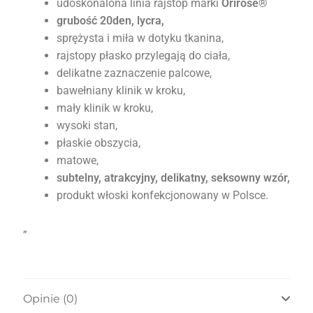
udoskonalona linia rajstop marki
Orirose®
grubość 20den, lycra,
sprężysta i miła w dotyku tkanina,
rajstopy płasko przylegają do ciała,
delikatne zaznaczenie palcowe,
bawełniany klinik w kroku,
mały klinik w kroku,
wysoki stan,
płaskie obszycia,
matowe,
subtelny, atrakcyjny, delikatny, seksowny wzór,
produkt włoski konfekcjonowany w Polsce.
„
Opinie (0)