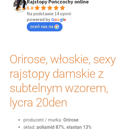
Rajstopy Pończochy online
5.0
Na podstawie 14 opinii
powered by
G
o
o
g
l
e
oceń nas na
Orirose, włoskie, sexy
rajstopy damskie z
subtelnym wzorem,
lycra 20den
producent / marka:
Orirose
skład:
poliamid 87%, elastan 13%