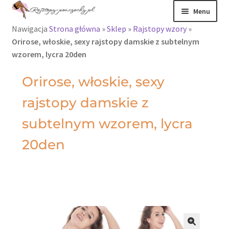
Menu
Nawigacja
Strona główna
»
Sklep
»
Rajstopy wzory
»
Rajstopy
Orirose, włoskie, sexy rajstopy damskie z subtelnym
wzorem, lycra 20den
Rajstopy Orirose
Orirose, włoskie, sexy
Pończochy i
rajstopy damskie z
zakolanówki
subtelnym wzorem, lycra
Podkolanówki i
20den
skarpetki
Wszystkie
produkty