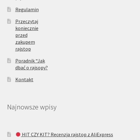
Regulamin
Przeczytaj
koniecznie
przed
zakupem
rajstop
Poradnik “Jak
dbać o rajsopy?
Kontakt
Najnowsze wpisy
HIT CZY KIT? Recenzja rajstop z AliExpress