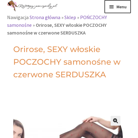
Menu
Nawigacja
Strona główna
»
Sklep
»
POŃCZOCHY
Rajstopy
samonośne
»
Orirose, SEXY włoskie POCZOCHY
samonośne w czerwone SERDUSZKA
Rajstopy Orirose
Orirose, SEXY włoskie
Pończochy i
POCZOCHY samonośne w
zakolanówki
czerwone SERDUSZKA
Podkolanówki i
skarpetki
Wszystkie
produkty