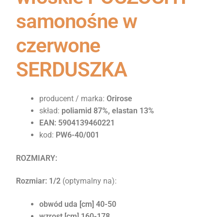
samonośne w
czerwone
SERDUSZKA
producent / marka:
Orirose
skład:
poliamid 87%, elastan 13%
EAN: 5904139460221
kod:
PW6-40/001
ROZMIARY:
Rozmiar: 1/2
(optymalny na):
obwód uda [cm] 40-50
wzrost [cm] 160-178