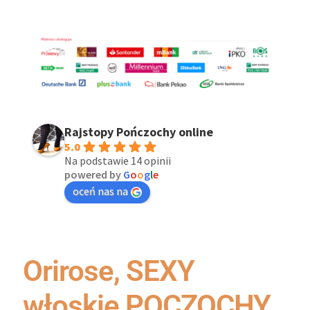
Rajstopy Pończochy online
5.0
Na podstawie 14 opinii
powered by
G
o
o
g
l
e
oceń nas na
Orirose, SEXY
włoskie POCZOCHY