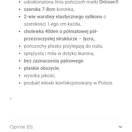
udoskonalona linia pończoch marki
Orirose®
szeroka 7-8cm
koronka,
2-wie warstwy elastycznego sylikonu
o
szerokości 1-ego cm każda,
cholewka 40den o półmatowej pół-
przezroczystej strukturze
–
lycra,
pończochy płasko przylegają do ciała,
sprężysta i miła w dotyku tkanina,
bez zaznaczenia palcowego
.
płaskie obszycie
,
wysoka jakość,
produkt włoski konfekcjonowany w Polsce.
„
Opinie (0)