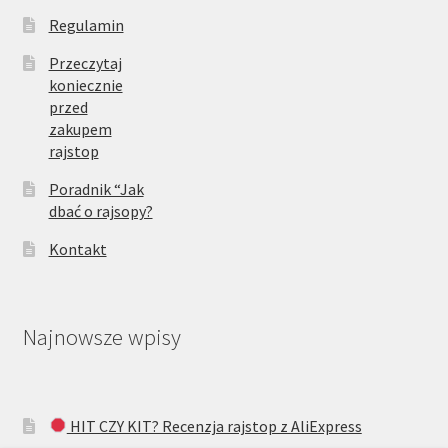
Regulamin
Przeczytaj
koniecznie
przed
zakupem
rajstop
Poradnik “Jak
dbać o rajsopy?
Kontakt
Najnowsze wpisy
HIT CZY KIT? Recenzja rajstop z AliExpress