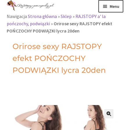
Menu
Nawigacja
Strona główna
»
Sklep
»
RAJSTOPY a' la
Rajstopy
pończochy, podwiązki
»
Orirose sexy RAJSTOPY efekt
POŃCZOCHY PODWIĄZKI lycra 20den
Rajstopy Orirose
Orirose sexy RAJSTOPY
Pończochy i
efekt POŃCZOCHY
zakolanówki
PODWIĄZKI lycra 20den
Podkolanówki i
skarpetki
Wszystkie
produkty