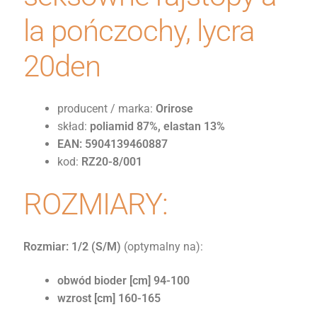
la pończochy, lycra
20den
producent / marka:
Orirose
skład:
poliamid 87%, elastan 13%
EAN:
5904139460887
kod:
RZ20-8/001
ROZMIARY:
Rozmiar: 1/2
(S/M)
(optymalny na):
obwód bioder [cm] 94-100
wzrost [cm] 160-165