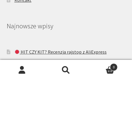
Najnowsze wpisy
HIT CZY KIT? Recenzja rajstop z AliExpress
Pończochy Gatta Ars Amandi – Okiem Jolanty
0
Gabriella matt effect w ciekawym odcieniu
Recenzja Pończoch Fiore Half Moon 20DEN
Recenzja Pończoch Fiore Sensual Lovely 20DEN
Napisz do nas