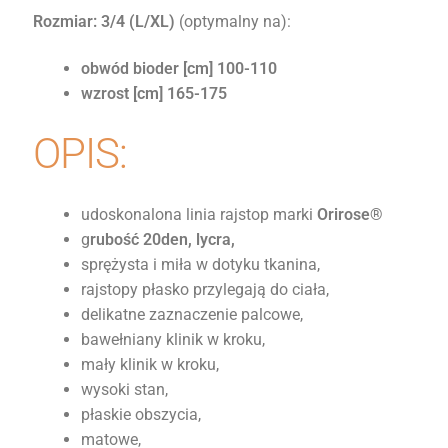
Rozmiar: 3/4 (L/XL)
(optymalny na):
obwód bioder [cm] 100-110
wzrost [cm] 165-175
OPIS:
udoskonalona linia rajstop marki
Orirose®
g
rubość 20den, lycra,
sprężysta i miła w dotyku tkanina,
rajstopy płasko przylegają do ciała,
delikatne zaznaczenie palcowe,
bawełniany klinik w kroku,
mały klinik w kroku,
wysoki stan,
płaskie obszycia,
matowe,