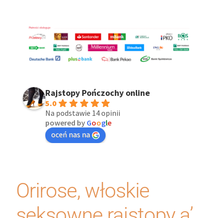
Rajstopy Pończochy online
5.0
Na podstawie 14 opinii
powered by
G
o
o
g
l
e
oceń nas na
Orirose, włoskie
seksowne rajstopy a’