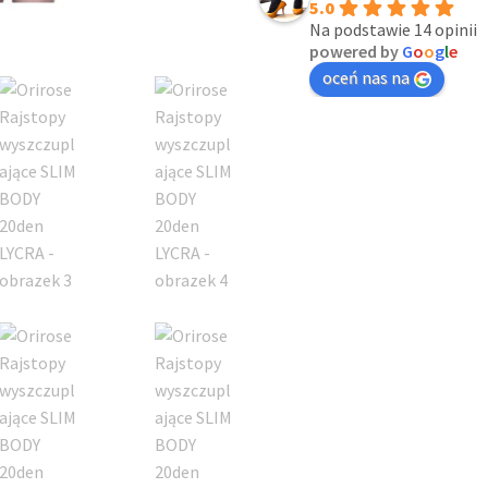
5.0
Na podstawie 14 opinii
powered by
G
o
o
g
l
e
oceń nas na