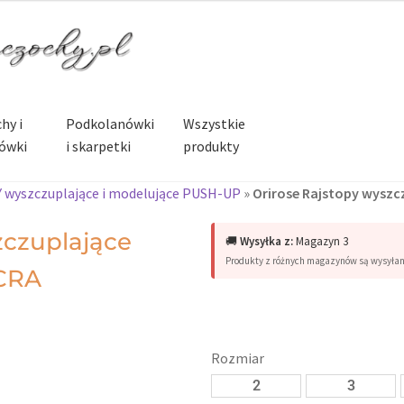
hy i
Podkolanówki
Wszystkie
ówki
i skarpetki
produkty
wyszczuplające i modelujące PUSH-UP
»
Orirose Rajstopy wyszc
zczuplające
🚚
Wysyłka z:
Magazyn 3
Produkty z różnych magazynów są wysyła
CRA
Rozmiar
2
3