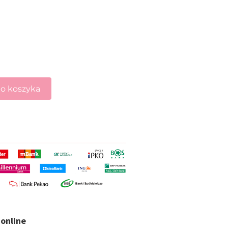
o koszyka
online