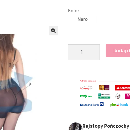
Kolor
Nero
🔍
Dodaj d
Rajstopy Pończochy 