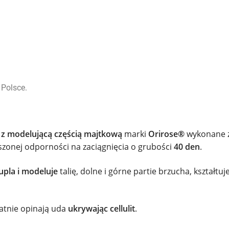
Polsce.
 z modelującą częścią majtkową
marki
Orirose®
wykonane zo
szonej odporności na zaciągnięcia o grubości
40 den
.
upla i modeluje
talię, dolne i górne partie brzucha, kształtuj
katnie opinają uda
ukrywając cellulit
.