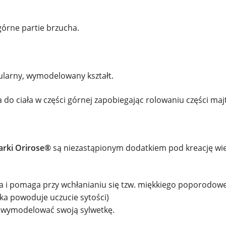
górne partie brzucha.
gularny, wymodelowany kształt.
 do ciała w części górnej zapobiegając rolowaniu części maj
arki
Orirose®
są niezastąpionym dodatkiem pod kreację wi
a i pomaga przy wchłanianiu się tzw. miękkiego poporodow
dka powoduje uczucie sytości)
 wymodelować swoją sylwetkę.