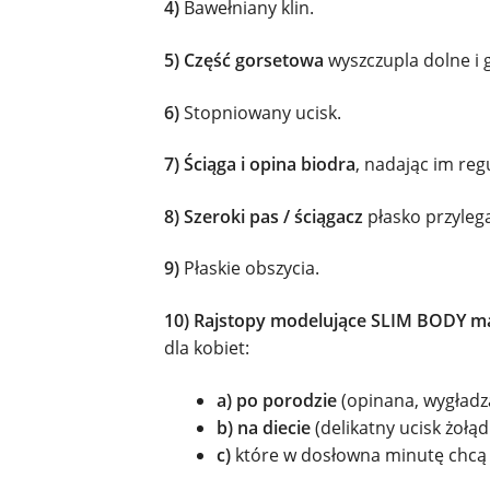
4)
Bawełniany klin.
5) Część gorsetowa
wyszczupla dolne i 
6)
Stopniowany ucisk.
7) Ściąga i opina biodra
, nadając im re
8) Szeroki pas / ściągacz
płasko przylega
9)
Płaskie obszycia.
10)
Rajstopy modelujące SLIM BODY m
dla kobiet:
a) po porodzie
(opinana, wygładz
b) na diecie
(delikatny ucisk żołą
c)
które w dosłowna minutę chcą