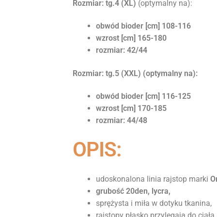
Rozmiar: tg.4 (XL)
(optymalny na):
obwód bioder [cm] 108-116
wzrost [cm] 165-180
rozmiar: 42/44
Rozmiar: tg.5 (XXL) (optymalny na):
obwód bioder [cm] 116-125
wzrost [cm] 170-185
rozmiar: 44/48
OPIS:
udoskonalona linia rajstop marki
O
grubość 20den, lycra,
sprężysta i miła w dotyku tkanina,
rajstopy płasko przylegają do ciała,