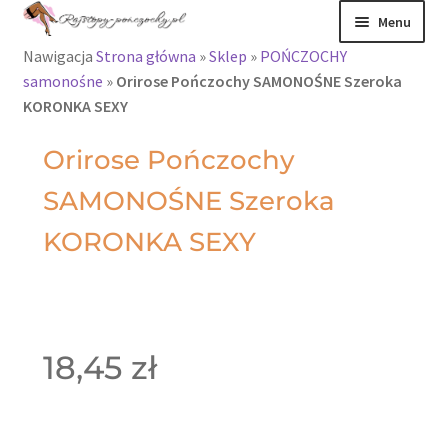
Menu
Nawigacja
Strona główna
»
Sklep
»
POŃCZOCHY
Rajstopy
samonośne
»
Orirose Pończochy SAMONOŚNE Szeroka
KORONKA SEXY
Rajstopy Orirose
Orirose Pończochy
Pończochy i
SAMONOŚNE Szeroka
zakolanówki
KORONKA SEXY
Podkolanówki i
skarpetki
Wszystkie
produkty
18,45
zł