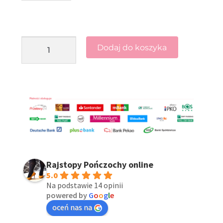
Dodaj do koszyka
Rajstopy Pończochy online
5.0
Na podstawie 14 opinii
powered by
G
o
o
g
l
e
oceń nas na