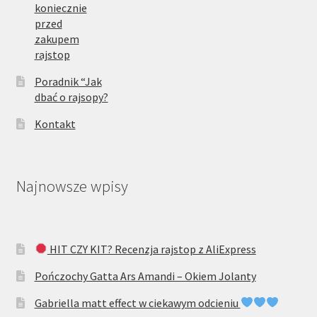
koniecznie
przed
zakupem
rajstop
Poradnik “Jak
dbać o rajsopy?
Kontakt
Najnowsze wpisy
HIT CZY KIT? Recenzja rajstop z AliExpress
Pończochy Gatta Ars Amandi – Okiem Jolanty
Gabriella matt effect w ciekawym odcieniu