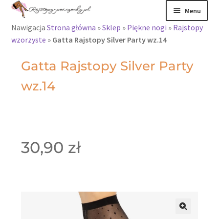
Menu
Nawigacja
Strona główna
»
Sklep
»
Piękne nogi
»
Rajstopy
Rajstopy
wzorzyste
»
Gatta Rajstopy Silver Party wz.14
Rajstopy Orirose
Gatta Rajstopy Silver Party
wz.14
Pończochy i
zakolanówki
Podkolanówki i
skarpetki
30,90
zł
Wszystkie
produkty