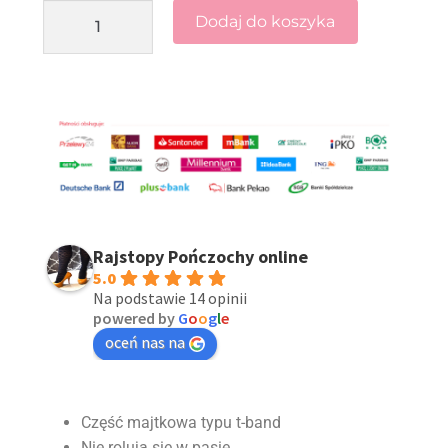
Dodaj do koszyka
Rajstopy Pończochy online
5.0
Na podstawie 14 opinii
powered by
G
o
o
g
l
e
oceń nas na
Część majtkowa typu t-band
Nie rolują się w pasie