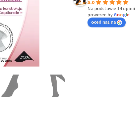
5.0
Na podstawie 14 opinii
powered by
G
o
o
g
l
e
oceń nas na