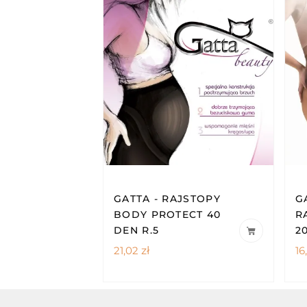
GATTA - RAJSTOPY
G
BODY PROTECT 40
R
DEN R.5
2
21,02
zł
16