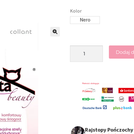
Kolor
Nero
🔍
Dodaj d
Rajstopy Pończochy 