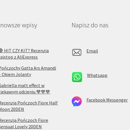
jnowsze wpisy
Napisz do nas
🛑 HIT CZY KIT? Recenzja
Email
rajstop z AliExpress
Pończochy Gatta Ars Amandi
– Okiem Jolanty
Whatsapp
Gabriella matt effect w
ciekawym odcieniu 💙💙💙
Facebook Messenger
Recenzja Pończoch Fiore Half
Moon 20DEN
Recenzja Pończoch Fiore
Sensual Lovely 20DEN