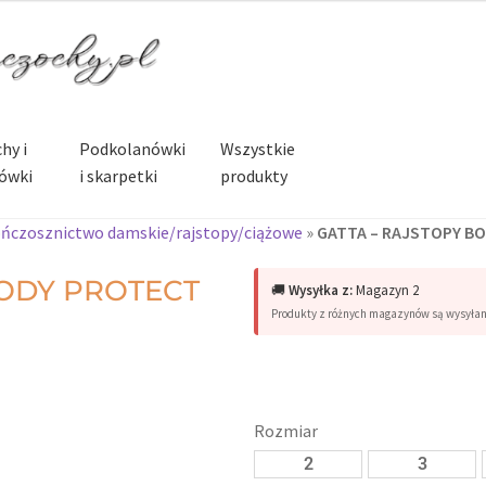
hy i
Podkolanówki
Wszystkie
ówki
i skarpetki
produkty
ńczosznictwo damskie/rajstopy/ciążowe
»
GATTA – RAJSTOPY B
BODY PROTECT
🚚
Wysyłka z:
Magazyn 2
Produkty z różnych magazynów są wysyła
Rozmiar
2
3