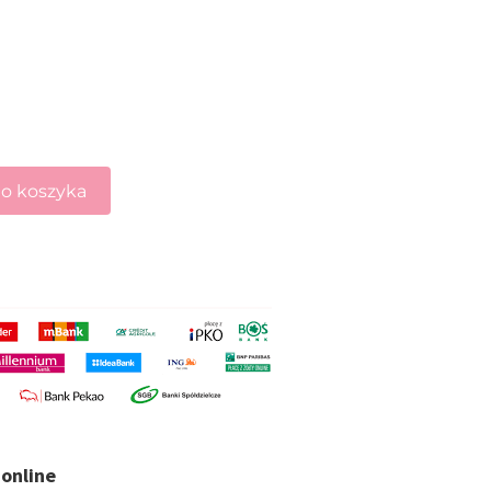
o koszyka
online