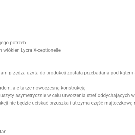
 jego potrzeb
włókien Lycra X-ceptionelle
mam przędza użyta do produkcji została przebadana pod kątem s
ładem, ale także nowoczesną konstrukcją
ł uszyty asymetrycznie w celu utworzenia stref oddychających w
rukcji nie będzie uciskać brzuszka i utrzyma część majteczkową
tan