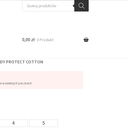
0,00
zł
0 Produkt
ODY PROTECT COTTON
ne w osobnych paczkach.
4
5