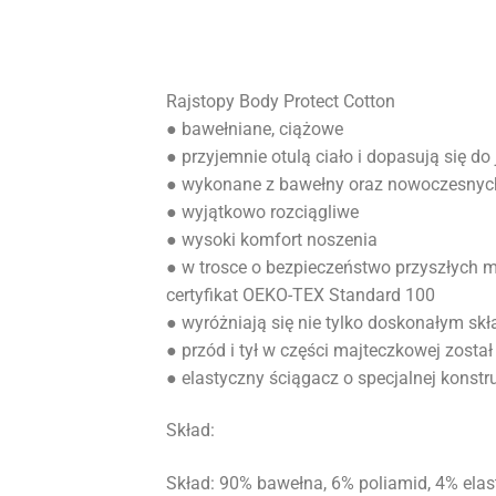
Rajstopy Body Protect Cotton
● bawełniane, ciążowe
● przyjemnie otulą ciało i dopasują się do
● wykonane z bawełny oraz nowoczesnych 
● wyjątkowo rozciągliwe
● wysoki komfort noszenia
● w trosce o bezpieczeństwo przyszłych 
certyfikat OEKO-TEX Standard 100
● wyróżniają się nie tylko doskonałym sk
● przód i tył w części majteczkowej zosta
● elastyczny ściągacz o specjalnej konst
Skład:
Skład: 90% bawełna, 6% poliamid, 4% elas