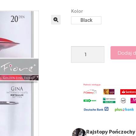
Kolor
Black
🔍
Dodaj d
Rajstopy Pończochy 