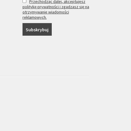
Przechodząc dalej, akceptujesz
politykę prywatności i zgadzasz się na
otrzymywanie wiadomości
reklamowych.