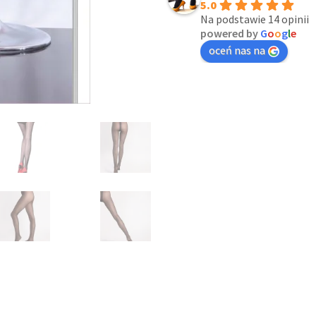
5.0
Na podstawie 14 opinii
powered by
G
o
o
g
l
e
oceń nas na