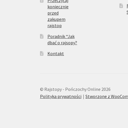
Przeczytaj
koniecznie
przed
zakupem
rajstop
Poradnik “Jak
dbać o rajsopy?
Kontakt
© Rajstopy - Pończochy Online 2026
Polityka prywatności
Stworzone z WooCo