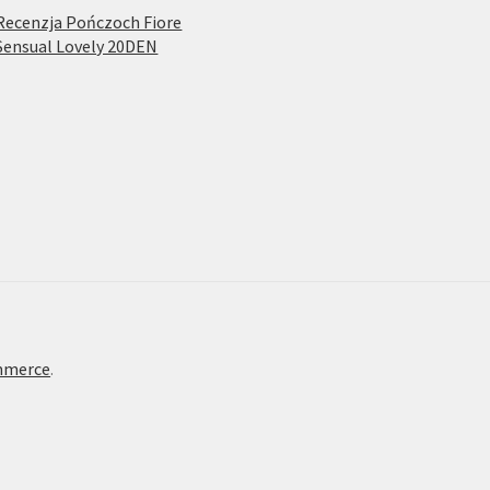
Recenzja Pończoch Fiore
Sensual Lovely 20DEN
mmerce
.