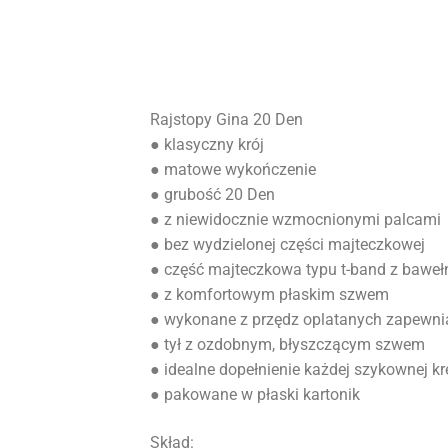
Rajstopy Gina 20 Den
● klasyczny krój
● matowe wykończenie
● grubość 20 Den
● z niewidocznie wzmocnionymi palcami
● bez wydzielonej części majteczkowej
● część majteczkowa typu t-band z baweł
● z komfortowym płaskim szwem
● wykonane z przędz oplatanych zapewnia
● tył z ozdobnym, błyszczącym szwem
● idealne dopełnienie każdej szykownej kr
● pakowane w płaski kartonik
Skład: