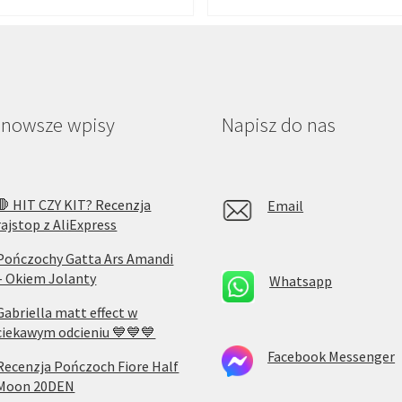
jnowsze wpisy
Napisz do nas
🛑 HIT CZY KIT? Recenzja
Email
rajstop z AliExpress
Pończochy Gatta Ars Amandi
– Okiem Jolanty
Whatsapp
Gabriella matt effect w
ciekawym odcieniu 💙💙💙
Facebook Messenger
Recenzja Pończoch Fiore Half
Moon 20DEN