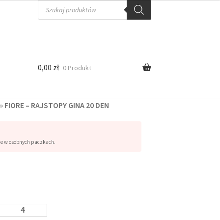
0,00
zł
0 Produkt
»
FIORE – RAJSTOPY GINA 20 DEN
ne w osobnych paczkach.
4