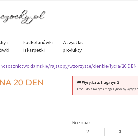
hy i
Podkolanówki
Wszystkie
ówki
i skarpetki
produkty
ńczosznictwo damskie/rajstopy/wzorzyste/cienkie/lycra/20 DEN
INA 20 DEN
🚚
Wysyłka z:
Magazyn 2
Produkty z różnych magazynów są wysyła
Rozmiar
2
3