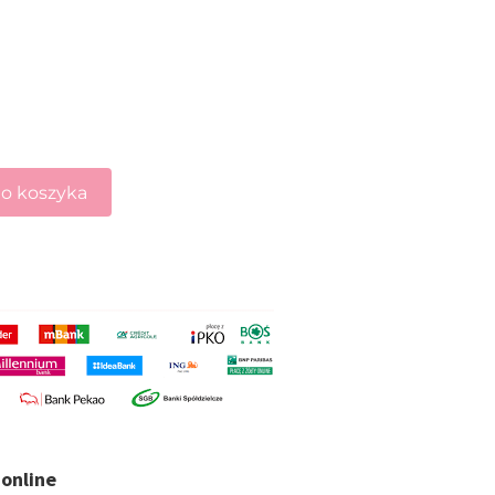
o koszyka
online