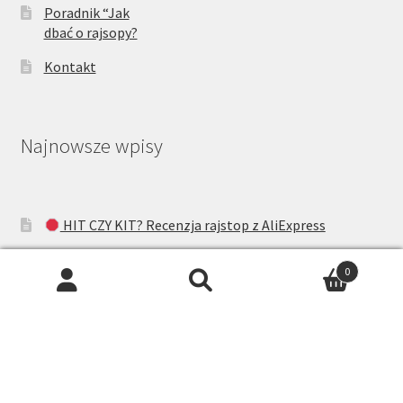
Poradnik “Jak
dbać o rajsopy?
Kontakt
Najnowsze wpisy
HIT CZY KIT? Recenzja rajstop z AliExpress
Pończochy Gatta Ars Amandi – Okiem Jolanty
0
Gabriella matt effect w ciekawym odcieniu
Recenzja Pończoch Fiore Half Moon 20DEN
Recenzja Pończoch Fiore Sensual Lovely 20DEN