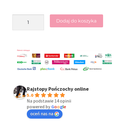
Dodaj do koszyka
Rajstopy Pończochy online
5.0
Na podstawie 14 opinii
powered by
G
o
o
g
l
e
oceń nas na